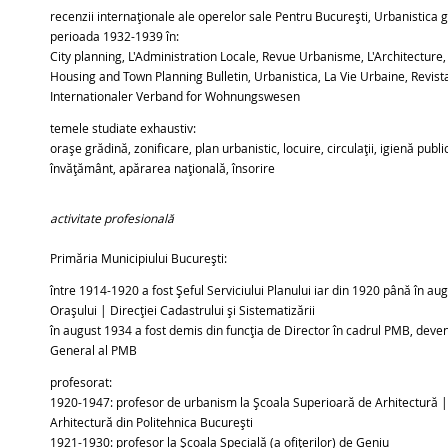
recenzii internaționale ale operelor sale Pentru București, Urbanistica 
perioada 1932-1939 în:
City planning, L'Administration Locale, Revue Urbanisme, L'Architecture,
Housing and Town Planning Bulletin, Urbanistica, La Vie Urbaine, Revis
Internationaler Verband for Wohnungswesen
temele studiate exhaustiv:
orașe grădină, zonificare, plan urbanistic, locuire, circulații, igienă pub
învățământ, apărarea națională, însorire
activitate profesională
Primăria Municipiului București:
între 1914-1920 a fost Șeful Serviciului Planului iar din 1920 până în aug
Orașului | Direcției Cadastrului și Sistematizării
în august 1934 a fost demis din funcția de Director în cadrul PMB, deveni
General al PMB
profesorat:
1920-1947: profesor de urbanism la Școala Superioară de Arhitectură |
Arhitectură din Politehnica București
1921-1930: profesor la Școala Specială (a ofițerilor) de Geniu