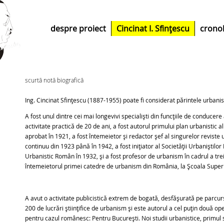
despre proiect
Cincinat I. Sfințescu
crono
scurtă notă biografică
Ing. Cincinat Sfințescu (1887-1955) poate fi considerat părintele urban
A fost unul dintre cei mai longevivi specialiști din funcțiile de conducere
activitate practică de 20 de ani, a fost autorul primului plan urbanistic 
aprobat în 1921, a fost întemeietor și redactor șef al singurelor reviste
continuu din 1923 până în 1942, a fost inițiator al Societății Urbaniștilor 
Urbanistic Român în 1932, și a fost profesor de urbanism în cadrul a trei 
întemeietorul primei catedre de urbanism din România, la Școala Super
A avut o activitate publicistică extrem de bogată, desfășurată pe parcur
200 de lucrări științifice de urbanism și este autorul a cel puțin două o
pentru cazul românesc: Pentru București. Noi studii urbanistice, primul stu