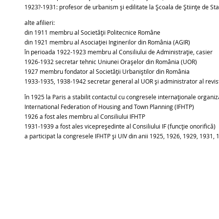
1923?-1931: profesor de urbanism și edilitate la Școala de Științe de Sta
alte afilieri:
din 1911 membru al Societății Politecnice Române
din 1921 membru al Asociației Inginerilor din România (AGIR)
în perioada 1922-1923 membru al Consiliului de Administrație, casier
1926-1932 secretar tehnic Uniunei Orașelor din România (UOR)
1927 membru fondator al Societății Urbaniștilor din România
1933-1935, 1938-1942 secretar general al UOR și administrator al revi
în 1925 la Paris a stabilit contactul cu congresele internaționale organiz
International Federation of Housing and Town Planning (IFHTP)
1926 a fost ales membru al Consiliului IFHTP
1931-1939 a fost ales vicepreședinte al Consiliului IF (funcție onorifică)
a participat la congresele IFHTP și UIV din anii 1925, 1926, 1929, 1931,