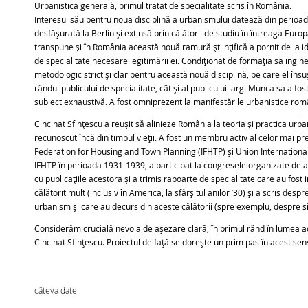
Urbanistica generală, primul tratat de specialitate scris în România.
Interesul său pentru noua disciplină a urbanismului datează din perioada 
desfășurată la Berlin și extinsă prin călătorii de studiu în întreaga Eur
transpune și în România această nouă ramură științifică a pornit de la ide
de specialitate necesare legitimării ei. Condiționat de formația sa ingin
metodologic strict și clar pentru această nouă disciplină, pe care el îns
rândul publicului de specialitate, cât și al publicului larg. Munca sa a f
subiect exhaustivă. A fost omniprezent la manifestările urbanistice române
Cincinat Sfințescu a reușit să alinieze România la teoria și practica urban
recunoscut încă din timpul vieții. A fost un membru activ al celor mai pre
Federation for Housing and Town Planning (IFHTP) și Union Internationale
IFHTP în perioada 1931-1939, a participat la congresele organizate de 
cu publicațiile acestora și a trimis rapoarte de specialitate care au fost i
călătorit mult (inclusiv în America, la sfârșitul anilor ’30) și a scris de
urbanism și care au decurs din aceste călătorii (spre exemplu, despre s
Considerăm crucială nevoia de așezare clară, în primul rând în lumea aca
Cincinat Sfințescu. Proiectul de față se dorește un prim pas în acest sen
câteva date