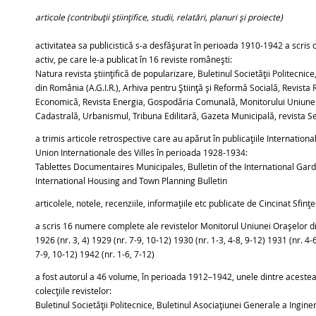
articole (contribuții științifice, studii, relatări, planuri și proiecte)
activitatea sa publicistică s-a desfășurat în perioada 1910-1942 a scris ce
activ, pe care le-a publicat în 16 reviste românești:
Natura revista științifică de popularizare, Buletinul Societății Politecnic
din România (A.G.I.R.), Arhiva pentru Știință și Reformă Socială, Revi
Economică, Revista Energia, Gospodăria Comunală, Monitorului Uniunei 
Cadastrală, Urbanismul, Tribuna Edilitară, Gazeta Municipală, revista 
a trimis articole retrospective care au apărut în publicațiile Internatio
Union Internationale des Villes în perioada 1928-1934:
Tablettes Documentaires Municipales, Bulletin of the International Gar
International Housing and Town Planning Bulletin
articolele, notele, recenziile, informațiile etc publicate de Cincinat Sf
a scris 16 numere complete ale revistelor Monitorul Uniunei Orașelor 
1926 (nr. 3, 4) 1929 (nr. 7-9, 10-12) 1930 (nr. 1-3, 4-8, 9-12) 1931 (nr. 4-6
7-9, 10-12) 1942 (nr. 1-6, 7-12)
a fost autorul a 46 volume, în perioada 1912–1942, unele dintre acestea 
colecțiile revistelor:
Buletinul Societății Politecnice, Buletinul Asociațiunei Generale a Ingine