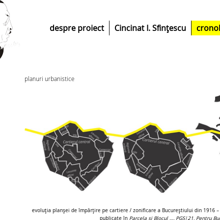
despre proiect
Cincinat I. Sfințescu
crono
planuri urbanistice
evoluția planșei de împărțire pe cartiere / zonificare a Bucureștiului din 1916
publicate în
Parcela și Blocul …, PGS|21, Pentru Buc