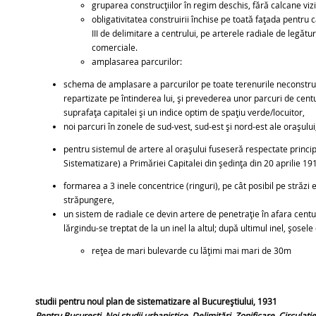
gruparea construcțiilor în regim deschis, fără calcane vizi
obligativitatea construirii închise pe toată fațada pentru c
III de delimitare a centrului, pe arterele radiale de legătură 
comerciale.
amplasarea parcurilor:
schema de amplasare a parcurilor pe toate terenurile neconstruit
repartizate pe întinderea lui, și prevederea unor parcuri de cent
suprafața capitalei și un indice optim de spațiu verde/locuitor,
noi parcuri în zonele de sud-vest, sud-est și nord-est ale orașului
pentru sistemul de artere al orașului fuseseră respectate princip
Sistematizare) a Primăriei Capitalei din ședința din 20 aprilie 19
formarea a 3 inele concentrice (ringuri), pe cât posibil pe străzi ex
străpungere,
un sistem de radiale ce devin artere de penetrație în afara centuri
lărgindu-se treptat de la un inel la altul; după ultimul inel, șosel
rețea de mari bulevarde cu lățimi mai mari de 30m
studii pentru noul plan de sistematizare al Bucureștiului, 1931
Pentru București. Noi studii urbanistice. Delimitări, Zonificare, Circulație