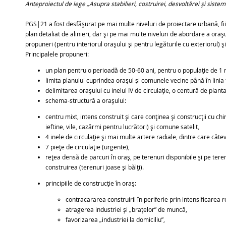
Anteproiectul de lege „Asupra stabilieri, costruirei, desvoltărei și sist
PGS|21 a fost desfășurat pe mai multe niveluri de proiectare urbană, fi
plan detaliat de alinieri, dar și pe mai multe niveluri de abordare a oraș
propuneri (pentru interiorul orașului și pentru legăturile cu exteriorul) și
Principalele propuneri:
un plan pentru o perioadă de 50-60 ani, pentru o populație de 1 m
limita planului cuprindea orașul și comunele vecine până în linia 
delimitarea orașului cu inelul IV de circulație, o centură de plan
schema-structură a orașului:
centru mixt, intens construit și care conținea și construcții cu chiri
ieftine, vile, cazărmi pentru lucrători) și comune satelit,
4 inele de circulație și mai multe artere radiale, dintre care câte
7 piețe de circulație (urgente),
rețea densă de parcuri în oraș, pe terenuri disponibile și pe ter
construirea (terenuri joase și bălți).
principiile de construcție în oraș:
contracararea construirii în periferie prin intensificarea rea
atragerea industriei și „brațelor” de muncă,
favorizarea „industriei la domiciliu”,