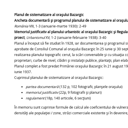
Planul de sistematizare al orașului Bazargic
Ancheta documentară și programul planului de sistematizare al orașulu
România
VIII, 1-3 (ianuarie-martie 1930): 2-49
Memoriul justificativ al planului urbanistic al orașului Bazargic și Regul
proect
,
Urbanismul
XV, 1-2 (ianuarie-februarie 1938): 3-40
Planul a început să fie studiat în 1928, iar documentarea și programul si
aprobate de Consiliul Comunal al orașului Bazargic în 25 iunie și 30 sep
realizarea planului topografic cerut, la scări convenabile și cu situația co
proprietari, curbe de nivel, clădiri și instalații publice, plantații, plan el
Planul complet a fost predat Primăriei orașului Bazargic în 21 august 19
iunie 1937.
Cuprinsul planului de sistematizare al orașului Bazargic:
partea documentară
(132 p, 102 fotografii, planșele orașului)
memoriul justificativ
(22p, 9 fotografii și planuri)
regulament
(18p, 140 articole, 6 secțiuni)
În memoriu sunt cuprinse formule de calcul ale coeficientului de vulnerab
densități ale populației / zone, străzi comerciale existente și în devenire