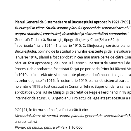
Planul General de Sistematizare al Bucureștiului aprobat în 1921 (PGS
|
Bucureștii în viitor. Studiu asupra planului general de sistematizare al 
asupra stabilirei, construirei, desvoltărei și sistematizărei comunelor
. 1
Generală Technică. București, tipografia Jokey-Club (84 p + 32 p)
În perioada 1 iulie 1914 - 1 ianuarie 1915, C. Sfințescu și serviciul planu
Bucureștiului, pornind de la studiul planurilor existente și de la evaluar
ianuarie 1916, planul a fost aprobat în cea mai mare parte de către Com
părți au fost aprobate și de Consiliul Tehnic Superior și de Ministerul de
Procesul de aprobare a fost sistat forțat pe perioada Primului Război Mon
În 1919 au fost refăcute și completate planșele după noua situație a or
avizelor obținute în 1916. În octombrie 1919, planul de sistematizare a 
noiembrie 1919 a fost discutat în Consiliul Tehnic Superior, dar a rămas
aprobat de Consiliul de Miniștri și decretat de Regele Ferdinand în 18 apr
Internelor de atunci, C. Argetoianu. Proiectul de lege atașat acestuia a
PGS|21, în forma sa finală, a fost alcătuit din:
Memoriul
„
Dare de seamă asupra planului general de sistematizare
” (
una aplicativă
Planuri de detaliu pentru alinieri
, 1:10 000