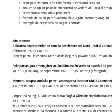
principiile sistemului de cale ferată în interiorul orașului
analiza soluțiilor posibile din punctul de vedere al CFR și al orașu
prezentarea detaliată a propunerii
formula de calcul pentru avantajele a 3 gări interioare orașului
exemple de orașe străine cu gări centrale
alte proiecte
Aplicarea exproprierilor pe zone la deschidere Bd. Nord - Sud al Capital
(februarie 1929): 146-168
Proiect pentru înlesnirea lucrărilor de lărgire și pavare a Bd. Brătianu 
Relațiuni asupra amenajărei lacului Băneasa în vederea asanării lui parț
VII, 7,8-9 (iulie, august-septembrie 1929): 1-8 (5 ilustrații și fotografii)
Memoriu asupra studiului pentru amenajarea lacurilor râului Colentinei
4-6 (aprilie-iunie 1931): 1-46, 7-9 (iulie-septembrie): 18-49 (volum 146 p, 
(împreună cu ing. T. Rădulescu)
Noua Piață a Gărei de Nord din Bucureș
1933): 91-94
În 2 Octombrie 1924, Direcția Cadastrului si Sistematizărei orașului B
Tecnice Municipale (ca răspuns la o adresă a Direcției Căilor Ferate) o s