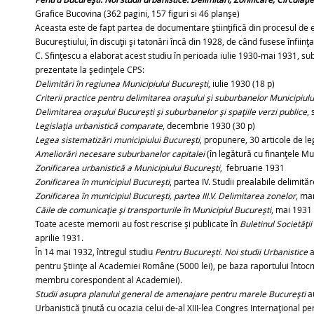
Grafice Bucovina (362 pagini, 157 figuri si 46 planșe)
Aceasta este de fapt partea de documentare științifică din procesul de 
Bucureștiului, în discuții și tatonări încă din 1928, de când fusese înfii
C. Sfințescu a elaborat acest studiu în perioada iulie 1930-mai 1931, su
prezentate la ședințele CPS:
Delimitări în regiunea Municipiului București
, iulie 1930 (18 p)
Criterii practice pentru delimitarea orașului și suburbanelor Municipiulu
Delimitarea orașului București și suburbanelor și spațiile verzi publice
,
Legislația urbanistică comparate
, decembrie 1930 (30 p)
Legea sistematizări municipiului București
, propunere, 30 articole de le
Ameliorări necesare suburbanelor capitalei
(în legătură cu finanțele Mun
Zonificarea urbanistică a Municipiului București
, februarie 1931
Zonificarea în municipiul București
, partea IV. Studii prealabile delimită
Zonificarea în municipiul București, partea III.V. Delimitarea zonelor
, ma
Căile de comunicație și transporturile în Municipiul București
, mai 1931 
Toate aceste memorii au fost rescrise și publicate în
Buletinul Societății
aprilie 1931.
În 14 mai 1932, întregul studiu
Pentru București. Noi studii Urbanistice
a
pentru Științe al Academiei Române (5000 lei), pe baza raportului întocmit
membru corespondent al Academiei).
Studii asupra planului general de amenajare pentru marele București
a
Urbanistică ținută cu ocazia celui de-al XIII-lea Congres Internațional pen