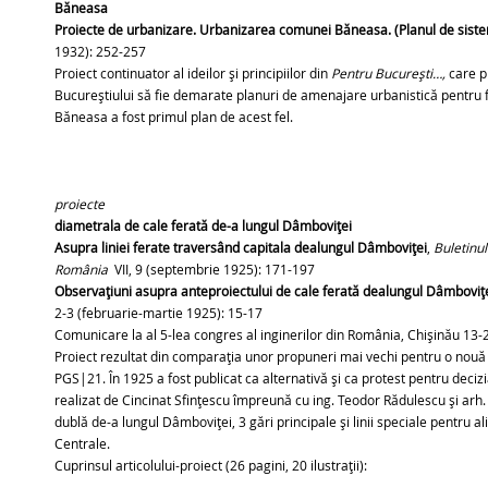
Băneasa
Proiecte de urbanizare. Urbanizarea comunei Băneasa. (Planul de sist
1932): 252-257
Proiect continuator al ideilor și principiilor din
Pentru București…,
care p
Bucureștiului să fie demarate planuri de amenajare urbanistică pentru
Băneasa a fost primul plan de acest fel.
proiecte
diametrala de cale ferată de-a lungul Dâmboviței
Asupra liniei ferate traversând capitala dealungul Dâmboviței
,
Buletinul
România
VII, 9 (septembrie 1925): 171-197
Observațiuni asupra anteproiectului de cale ferată dealungul Dâmboviț
2-3 (februarie-martie 1925): 15-17
Comunicare la al 5-lea congres al inginerilor din România, Chișinău 13
Proiect rezultat din comparația unor propuneri mai vechi pentru o nouă 
PGS|21. În 1925 a fost publicat ca alternativă și ca protest pentru deci
realizat de Cincinat Sfințescu împreună cu ing. Teodor Rădulescu și arh
dublă de-a lungul Dâmboviței, 3 gări principale și linii speciale pentru 
Centrale.
Cuprinsul articolului-proiect (26 pagini, 20 ilustrații):